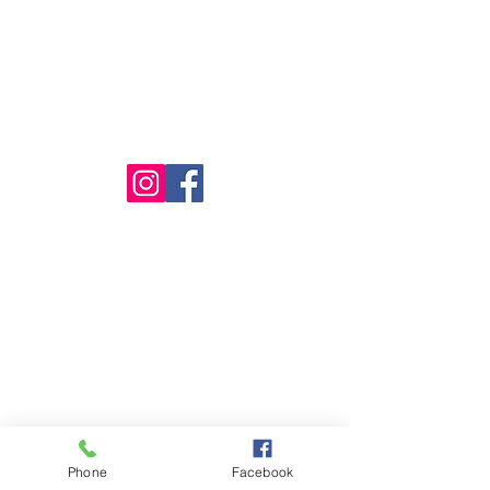
14
:00
- 20:30
Söndag:
14
:00
- 20:00
PRIVACY
Privacy Policy
BESÖK OSS
Fusion Sushi
Övägen 8, Limhamn
216 42 Malmö
KONTAKT
Telefon:
0725 - 457 114
Email:
info@fusion-sushi.se
Phone
Facebook