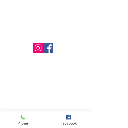
14
:00
- 20:30
Söndag:
14
:00
- 20:00
PRIVACY
Privacy Policy
BESÖK OSS
Fusion Sushi
Övägen 8, Limhamn
216 42 Malmö
KONTAKT
Telefon:
0725 - 457 114
Email:
info@fusion-sushi.se
Phone
Facebook