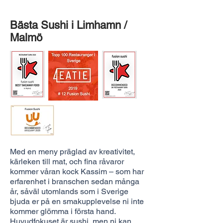
Bästa Sushi i Limhamn /
Malmö
Med en meny präglad av kreativitet,
kärleken till mat, och fina råvaror
kommer våran kock Kassim – som har
erfarenhet i branschen sedan många
år, såväl utomlands som i Sverige
bjuda er på en smakupplevelse ni inte
kommer glömma i första hand.
Huvudfokuset är sushi, men ni kan