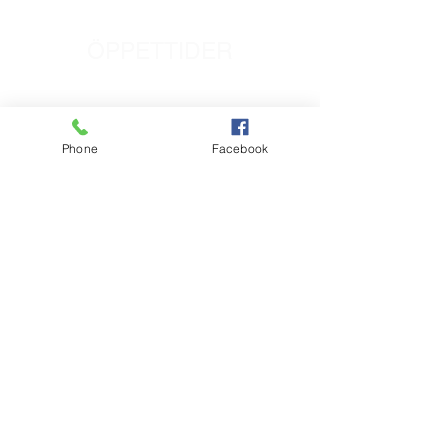
ÖPPETTIDER
Tisdag - Fredag:
11:30 -
20:30
Lördag:
Phone
Facebook
14
:00
- 20:30
Söndag:
14
:00
- 20:00
PRIVACY
Privacy Policy
BESÖK OSS
Fusion Sushi
Övägen 8, Limhamn
216 42 Malmö